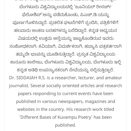
ಬೆಂಗಳೂರು ವಿಶ್ವವಿದ್ಯಾಲಯದಲ್ಲಿ ‘ಜೂನಿಯರ್ ರೀಸರ್ಚ್
ಫೆಲೋಶಿಪ್’ಅನ್ನು ಪಡೆದುಕೊಂಡು, ಪಿಎಚ್.ಡಿ.ಯನ್ನು
ಪೂರ್ಣಗೊಳಿಸಿದ್ದಾರೆ. ಪ್ರಚಲಿತ ಘಟನೆಗಳಿಗೆ ಸ್ಪಂದಿಸಿ, ಪತ್ರಿಕೆಗಳಿಗೆ
ಹಲವಾರು ಅಂಕಣ ಬರಹಗಳನ್ನು ಬರೆದಿದ್ದಾರೆ. ಕನ್ನಡ ಅಧ್ಯಯನ
ವಿಷಯದಲ್ಲಿ ಉತ್ತಮ ಆಸ್ತೆಯನ್ನು ಇಟ್ಟುಕೊಂಡಿರುವ ಇವರು
ಸಂಶೋಧಕರಾಗಿ, ಕವಿಯಾಗಿ, ವಿಮರ್ಶಕರಾಗಿ, ಹವ್ಯಾಸಿ ಪತ್ರಕರ್ತರಾಗಿ
ತಮ್ಮದೇ ಛಾಪನ್ನು ಮೂಡಿಸುತ್ತಿದ್ದಾರೆ. ಪ್ರಸ್ತುತ ವಿಶ್ವವಿದ್ಯಾಲಯ
ಕಾನೂನು ಕಾಲೇಜು, ಬೆಂಗಳೂರು ವಿಶ್ವವಿದ್ಯಾಲಯ, ಬೆಂಗಳೂರು ಇಲ್ಲಿ
ಕನ್ನಡ ಅತಿಥಿ ಉಪನ್ಯಾಸಕರಾಗಿ ಸೇವೆಯನ್ನು ಸಲ್ಲಿಸುತ್ತಿದ್ದಾರೆ.
Dr. SIDDAIAH R.S. is a researcher, lecturer, and amateur
journalist. Several socially oriented articles and research
papers responding to current events have been
published in various newspapers, magazines and
websites in the country. His research work titled
‘Different Bases of Kuvempu Poetry’ has been
published.