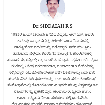
Dr. SIDDAIAH R S
1985ರ ಜೂನ್ 29ರಂದು ಜನಿಸಿದ ಸಿದ್ದಯ್ಯ ಆರ್.ಎಸ್. ಅವರು
‘ಕುವೆಂಪು ಕಾವ್ಯದ ವಿಭಿನ್ನ ನೆಲೆಗಳು’ ಎಂಬ ವಿಷಯದಲ್ಲಿ
ಡಾಕ್ಟೋರೇಟ್ ಪದವಿಯನ್ನು ಪಡೆದಿದ್ದಾರೆ. ಇವರ ಹುಟ್ಟೂರು
ತುಮಕೂರು ಜಿಲ್ಲೆಯ, ಕೊರಟಗೆರೆ ತಾಲ್ಲೂಕಿನ, ಹೊಳವನಹಳ್ಳಿ
ಹೋಬಳಿಯ, ರೆಡ್ಡಿಹಳ್ಳಿ ಗ್ರಾಮವಾಗಿದೆ. ಹವ್ಯಾಸಿ ಪತ್ರಕರ್ತರಾಗಿ ಪತ್ರಿಕಾ
ರಂಗದಲ್ಲಿ ವಿಶೇಷ ವರದಿಗಾರರಾಗಿ, ಸಂಪಾದಕರಾಗಿ ಸೇವೆಯನ್ನು
ಸಲ್ಲಿಸಿದ್ದಾರೆ. ಯುಜಿಸಿ-ಜೆಆರ್‌ಆಫ್ ಸರ್ಟಿಫಿಕೇಟ್‌ಅನ್ನು ಐದು ಬಾರಿ,
ಯುಜಿಸಿ-ನೆಟ್ ಸರ್ಟಿಫಿಕೇಟ್‌ಅನ್ನು ಎಂಟು ಬಾರಿ ಪಡೆದುಕೊಂಡಿದ್ದಾರೆ.
ಸಂಶೋಧನೆಯಲ್ಲಿ ತೊಡಗಿಕೊಂಡಿರುವ ಇವರು ಹಲವು ವಿದ್ವತ್‌ಪೂರ್ಣ
ಲೇಖನಗಳನ್ನು ಪ್ರಕಟಿಸಿದ್ದಾರೆ. ಹಲವಾರು ರಾಷ್ಟ್ರೀಯ ಹಾಗೂ
ಅಂತರರಾಷ್ಟ್ರೀಯ ವಿಚಾರ ಸಂಕಿರಣಗಳಲ್ಲಿ ಭಾಗವಹಿಸಿ,
ಲೇಖನಗಳನ್ನು ಮಂಡನೆ ಮಾಡಿದ ಅನುಭವವನ್ನು ಹೊಂದಿದ್ದಾರೆ.