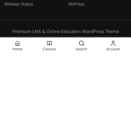
Release Status
bbPress
Premium LMS & Online Education WordPress Theme
Privacy
Terms
Sitemap
Purchase
Home
Courses
Search
Account
BECOME AN INSTRUCTOR?
Join thousand of instructors and earn money hassle
free!