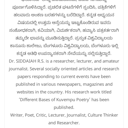
ಫೆಲೋಶಿಪ್’ಅನ್ನು ಪಡೆದುಕೊಂಡು, ಪಿಎಚ್.ಡಿ.ಯನ್ನು
ಪೂರ್ಣಗೊಳಿಸಿದ್ದಾರೆ. ಪ್ರಚಲಿತ ಘಟನೆಗಳಿಗೆ ಸ್ಪಂದಿಸಿ, ಪತ್ರಿಕೆಗಳಿಗೆ
ಹಲವಾರು ಅಂಕಣ ಬರಹಗಳನ್ನು ಬರೆದಿದ್ದಾರೆ. ಕನ್ನಡ ಅಧ್ಯಯನ
ವಿಷಯದಲ್ಲಿ ಉತ್ತಮ ಆಸ್ತೆಯನ್ನು ಇಟ್ಟುಕೊಂಡಿರುವ ಇವರು
ಸಂಶೋಧಕರಾಗಿ, ಕವಿಯಾಗಿ, ವಿಮರ್ಶಕರಾಗಿ, ಹವ್ಯಾಸಿ ಪತ್ರಕರ್ತರಾಗಿ
ತಮ್ಮದೇ ಛಾಪನ್ನು ಮೂಡಿಸುತ್ತಿದ್ದಾರೆ. ಪ್ರಸ್ತುತ ವಿಶ್ವವಿದ್ಯಾಲಯ
ಕಾನೂನು ಕಾಲೇಜು, ಬೆಂಗಳೂರು ವಿಶ್ವವಿದ್ಯಾಲಯ, ಬೆಂಗಳೂರು ಇಲ್ಲಿ
ಕನ್ನಡ ಅತಿಥಿ ಉಪನ್ಯಾಸಕರಾಗಿ ಸೇವೆಯನ್ನು ಸಲ್ಲಿಸುತ್ತಿದ್ದಾರೆ.
Dr. SIDDAIAH R.S. is a researcher, lecturer, and amateur
journalist. Several socially oriented articles and research
papers responding to current events have been
published in various newspapers, magazines and
websites in the country. His research work titled
‘Different Bases of Kuvempu Poetry’ has been
published.
Writer, Poet, Critic, Lecturer, Journalist, Culture Thinker
and Researcher.