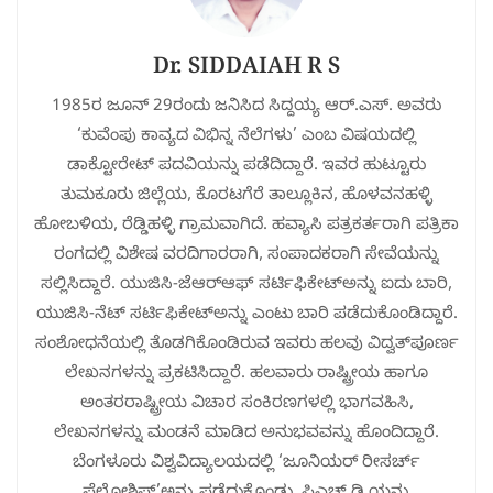
Dr. SIDDAIAH R S
1985ರ ಜೂನ್ 29ರಂದು ಜನಿಸಿದ ಸಿದ್ದಯ್ಯ ಆರ್.ಎಸ್. ಅವರು
‘ಕುವೆಂಪು ಕಾವ್ಯದ ವಿಭಿನ್ನ ನೆಲೆಗಳು’ ಎಂಬ ವಿಷಯದಲ್ಲಿ
ಡಾಕ್ಟೋರೇಟ್ ಪದವಿಯನ್ನು ಪಡೆದಿದ್ದಾರೆ. ಇವರ ಹುಟ್ಟೂರು
ತುಮಕೂರು ಜಿಲ್ಲೆಯ, ಕೊರಟಗೆರೆ ತಾಲ್ಲೂಕಿನ, ಹೊಳವನಹಳ್ಳಿ
ಹೋಬಳಿಯ, ರೆಡ್ಡಿಹಳ್ಳಿ ಗ್ರಾಮವಾಗಿದೆ. ಹವ್ಯಾಸಿ ಪತ್ರಕರ್ತರಾಗಿ ಪತ್ರಿಕಾ
ರಂಗದಲ್ಲಿ ವಿಶೇಷ ವರದಿಗಾರರಾಗಿ, ಸಂಪಾದಕರಾಗಿ ಸೇವೆಯನ್ನು
ಸಲ್ಲಿಸಿದ್ದಾರೆ. ಯುಜಿಸಿ-ಜೆಆರ್‌ಆಫ್ ಸರ್ಟಿಫಿಕೇಟ್‌ಅನ್ನು ಐದು ಬಾರಿ,
ಯುಜಿಸಿ-ನೆಟ್ ಸರ್ಟಿಫಿಕೇಟ್‌ಅನ್ನು ಎಂಟು ಬಾರಿ ಪಡೆದುಕೊಂಡಿದ್ದಾರೆ.
ಸಂಶೋಧನೆಯಲ್ಲಿ ತೊಡಗಿಕೊಂಡಿರುವ ಇವರು ಹಲವು ವಿದ್ವತ್‌ಪೂರ್ಣ
ಲೇಖನಗಳನ್ನು ಪ್ರಕಟಿಸಿದ್ದಾರೆ. ಹಲವಾರು ರಾಷ್ಟ್ರೀಯ ಹಾಗೂ
ಅಂತರರಾಷ್ಟ್ರೀಯ ವಿಚಾರ ಸಂಕಿರಣಗಳಲ್ಲಿ ಭಾಗವಹಿಸಿ,
ಲೇಖನಗಳನ್ನು ಮಂಡನೆ ಮಾಡಿದ ಅನುಭವವನ್ನು ಹೊಂದಿದ್ದಾರೆ.
ಬೆಂಗಳೂರು ವಿಶ್ವವಿದ್ಯಾಲಯದಲ್ಲಿ ‘ಜೂನಿಯರ್ ರೀಸರ್ಚ್