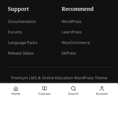
Support
Recommend
Documentation
WordPress
Forums
LearnPress
Language Packs
WooCommerce
Release Status
bbPress
Premium LMS & Online Education WordPress Theme
Privacy
Terms
Sitemap
Purchase
Home
Courses
Search
Account