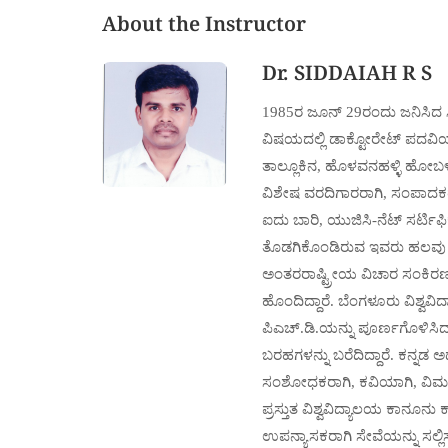
About the Instructor
Dr. SIDDAIAH R S
1985ರ ಜೂನ್ 29ರಂದು ಜನಿಸಿದ ಸಿದ
ವಿಷಯದಲ್ಲಿ ಡಾಕ್ಟೋರೇಟ್ ಪದವಿಯನ
ತಾಲ್ಲೂಕಿನ, ಹೊಳವನಹಳ್ಳಿ ಹೋಬಳಿಯ, 
ವಿಶೇಷ ವರದಿಗಾರರಾಗಿ, ಸಂಪಾದಕರಾಗಿ
ಐದು ಬಾರಿ, ಯುಜಿಸಿ-ನೆಟ್ ಸರ್ಟಿಫ
ತೊಡಗಿಕೊಂಡಿರುವ ಇವರು ಹಲವು ವಿದ
ಅಂತರರಾಷ್ಟ್ರೀಯ ವಿಚಾರ ಸಂಕಿರಣ
ಹೊಂದಿದ್ದಾರೆ. ಬೆಂಗಳೂರು ವಿಶ್ವ
ಪಿಎಚ್.ಡಿ.ಯನ್ನು ಪೂರ್ಣಗೊಳಿಸಿದ್ದ
ಬರಹಗಳನ್ನು ಬರೆದಿದ್ದಾರೆ. ಕನ್ನಡ
ಸಂಶೋಧಕರಾಗಿ, ಕವಿಯಾಗಿ, ವಿಮರ್ಶಕರ
ಪ್ರಸ್ತುತ ವಿಶ್ವವಿದ್ಯಾಲಯ ಕಾನೂನು
ಉಪನ್ಯಾಸಕರಾಗಿ ಸೇವೆಯನ್ನು ಸಲ್ಲಿಸುತ್