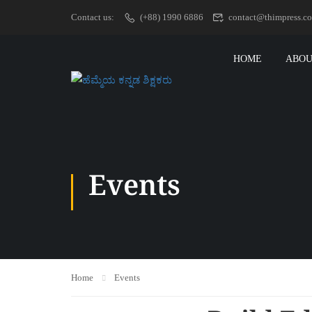
Contact us:
(+88) 1990 6886
contact@thimpress.c
HOME
ABOU
Events
Home
Events