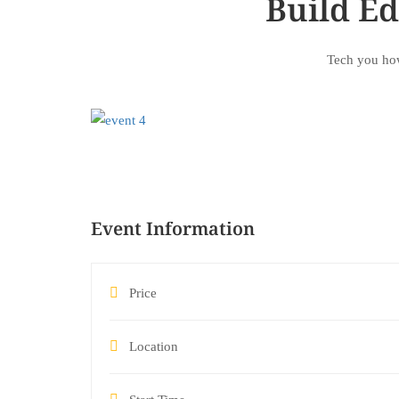
Build E
Tech you how
Event Information
Price
Location