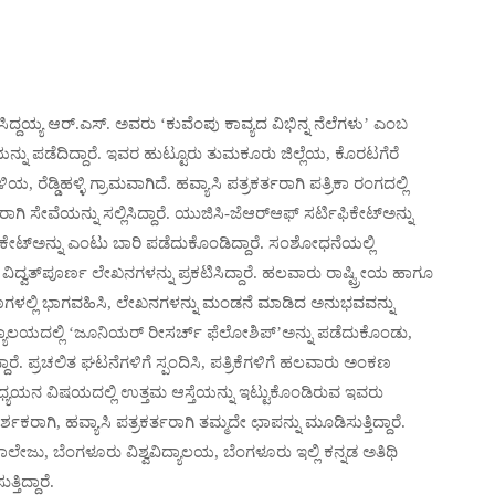
್ದಯ್ಯ ಆರ್.ಎಸ್. ಅವರು ‘ಕುವೆಂಪು ಕಾವ್ಯದ ವಿಭಿನ್ನ ನೆಲೆಗಳು’ ಎಂಬ
್ನು ಪಡೆದಿದ್ದಾರೆ. ಇವರ ಹುಟ್ಟೂರು ತುಮಕೂರು ಜಿಲ್ಲೆಯ, ಕೊರಟಗೆರೆ
ರೆಡ್ಡಿಹಳ್ಳಿ ಗ್ರಾಮವಾಗಿದೆ. ಹವ್ಯಾಸಿ ಪತ್ರಕರ್ತರಾಗಿ ಪತ್ರಿಕಾ ರಂಗದಲ್ಲಿ
 ಸೇವೆಯನ್ನು ಸಲ್ಲಿಸಿದ್ದಾರೆ. ಯುಜಿಸಿ-ಜೆಆರ್‌ಆಫ್ ಸರ್ಟಿಫಿಕೇಟ್‌ಅನ್ನು
ಿಕೇಟ್‌ಅನ್ನು ಎಂಟು ಬಾರಿ ಪಡೆದುಕೊಂಡಿದ್ದಾರೆ. ಸಂಶೋಧನೆಯಲ್ಲಿ
್ವತ್‌ಪೂರ್ಣ ಲೇಖನಗಳನ್ನು ಪ್ರಕಟಿಸಿದ್ದಾರೆ. ಹಲವಾರು ರಾಷ್ಟ್ರೀಯ ಹಾಗೂ
ಗಳಲ್ಲಿ ಭಾಗವಹಿಸಿ, ಲೇಖನಗಳನ್ನು ಮಂಡನೆ ಮಾಡಿದ ಅನುಭವವನ್ನು
ವಿದ್ಯಾಲಯದಲ್ಲಿ ‘ಜೂನಿಯರ್ ರೀಸರ್ಚ್ ಫೆಲೋಶಿಪ್’ಅನ್ನು ಪಡೆದುಕೊಂಡು,
ಾರೆ. ಪ್ರಚಲಿತ ಘಟನೆಗಳಿಗೆ ಸ್ಪಂದಿಸಿ, ಪತ್ರಿಕೆಗಳಿಗೆ ಹಲವಾರು ಅಂಕಣ
 ಅಧ್ಯಯನ ವಿಷಯದಲ್ಲಿ ಉತ್ತಮ ಆಸ್ತೆಯನ್ನು ಇಟ್ಟುಕೊಂಡಿರುವ ಇವರು
ಾಗಿ, ಹವ್ಯಾಸಿ ಪತ್ರಕರ್ತರಾಗಿ ತಮ್ಮದೇ ಛಾಪನ್ನು ಮೂಡಿಸುತ್ತಿದ್ದಾರೆ.
 ಕಾಲೇಜು, ಬೆಂಗಳೂರು ವಿಶ್ವವಿದ್ಯಾಲಯ, ಬೆಂಗಳೂರು ಇಲ್ಲಿ ಕನ್ನಡ ಅತಿಥಿ
ತಿದ್ದಾರೆ.