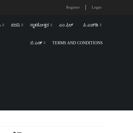
Register
Login
ಿ
ಪದವಿ
ಸ್ನಾತಕೋತ್ತರ
ಎಂ.ಫಿಲ್‌
ಪಿ.ಎಚ್‌ಡಿ
ಬಿ.ಎಡ್‌
TERMS AND CONDITIONS