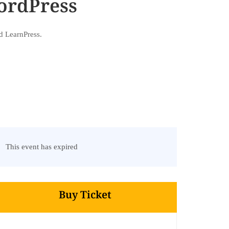
ordPress
d LearnPress.
This event has expired
Buy Ticket