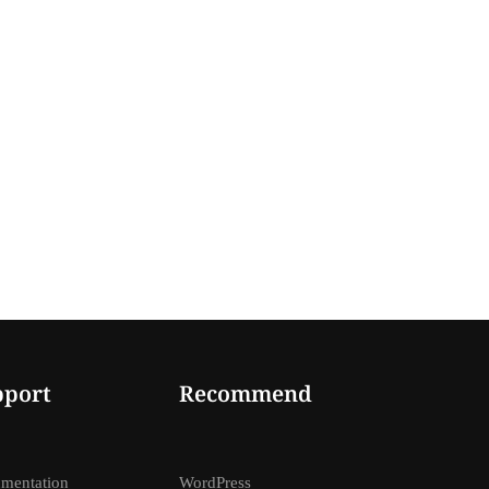
pport
Recommend
mentation
WordPress