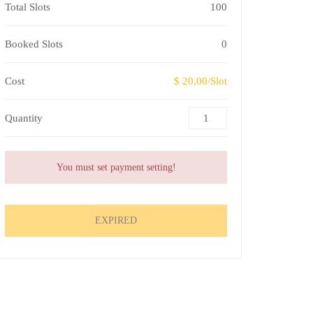
Total Slots
100
Booked Slots
0
Cost
$ 20,00/Slot
Quantity
You must set payment setting!
EXPIRED