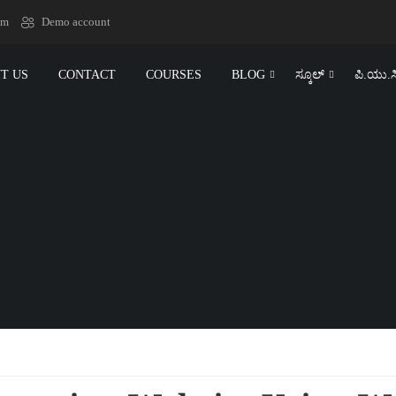
om
Demo account
T US
CONTACT
COURSES
BLOG
ಸ್ಕೂಲ್‌
ಪಿ.ಯು.ಸ