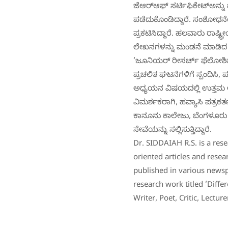
ಜೆಆರ್‌ಆಫ್ ಸರ್ಟಿಫಿಕೇಟ್‌ಅನ್ನು
ಪಡೆದುಕೊಂಡಿದ್ದಾರೆ. ಸಂಶೋಧನೆ
ಪ್ರಕಟಿಸಿದ್ದಾರೆ. ಹಲವಾರು ರಾಷ
ಲೇಖನಗಳನ್ನು ಮಂಡನೆ ಮಾಡಿದ ಅನ
‘ಜೂನಿಯರ್ ರೀಸರ್ಚ್ ಫೆಲೋಶಿಪ್
ಪ್ರಚಲಿತ ಘಟನೆಗಳಿಗೆ ಸ್ಪಂದಿಸಿ, 
ಅಧ್ಯಯನ ವಿಷಯದಲ್ಲಿ ಉತ್ತಮ ಆ
ವಿಮರ್ಶಕರಾಗಿ, ಹವ್ಯಾಸಿ ಪತ್ರಕರ್ತ
ಕಾನೂನು ಕಾಲೇಜು, ಬೆಂಗಳೂರು ವಿ
ಸೇವೆಯನ್ನು ಸಲ್ಲಿಸುತ್ತಿದ್ದಾರೆ.
Dr. SIDDAIAH R.S. is a rese
oriented articles and rese
published in various newsp
research work titled ‘Diff
Writer, Poet, Critic, Lectur