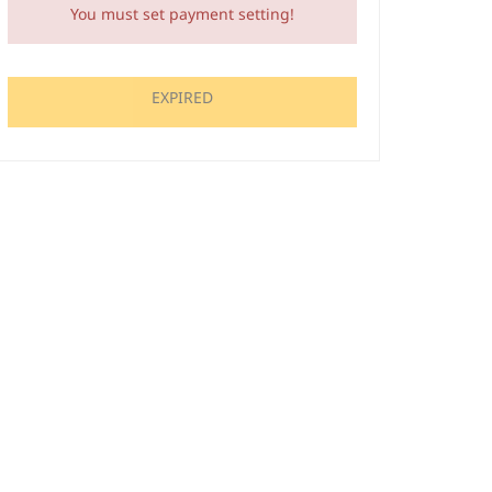
You must set payment setting!
EXPIRED