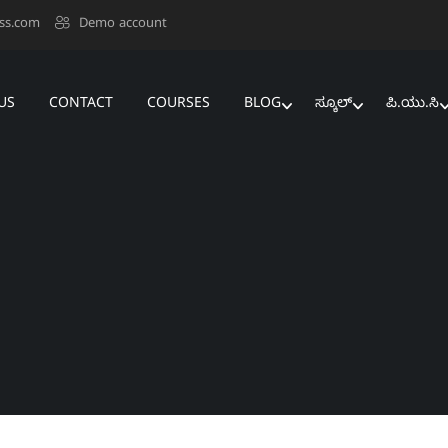
ss.com
Demo account
US
CONTACT
COURSES
BLOG
ಸ್ಕೂಲ್‌
ಪಿ.ಯು.ಸಿ