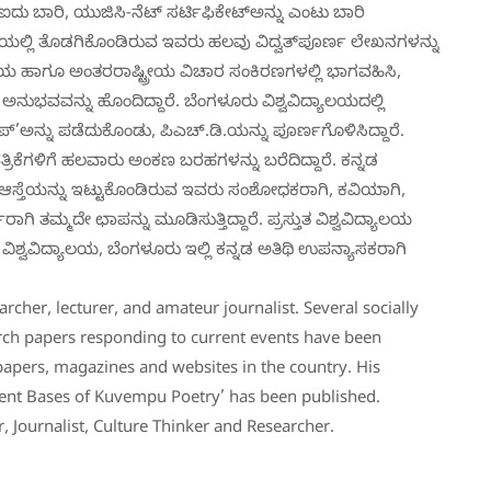
 ಐದು ಬಾರಿ, ಯುಜಿಸಿ-ನೆಟ್ ಸರ್ಟಿಫಿಕೇಟ್‌ಅನ್ನು ಎಂಟು ಬಾರಿ
ಯಲ್ಲಿ ತೊಡಗಿಕೊಂಡಿರುವ ಇವರು ಹಲವು ವಿದ್ವತ್‌ಪೂರ್ಣ ಲೇಖನಗಳನ್ನು
್ಟ್ರೀಯ ಹಾಗೂ ಅಂತರರಾಷ್ಟ್ರೀಯ ವಿಚಾರ ಸಂಕಿರಣಗಳಲ್ಲಿ ಭಾಗವಹಿಸಿ,
ುಭವವನ್ನು ಹೊಂದಿದ್ದಾರೆ. ಬೆಂಗಳೂರು ವಿಶ್ವವಿದ್ಯಾಲಯದಲ್ಲಿ
’ಅನ್ನು ಪಡೆದುಕೊಂಡು, ಪಿಎಚ್.ಡಿ.ಯನ್ನು ಪೂರ್ಣಗೊಳಿಸಿದ್ದಾರೆ.
ಪತ್ರಿಕೆಗಳಿಗೆ ಹಲವಾರು ಅಂಕಣ ಬರಹಗಳನ್ನು ಬರೆದಿದ್ದಾರೆ. ಕನ್ನಡ
ಸ್ತೆಯನ್ನು ಇಟ್ಟುಕೊಂಡಿರುವ ಇವರು ಸಂಶೋಧಕರಾಗಿ, ಕವಿಯಾಗಿ,
ರಾಗಿ ತಮ್ಮದೇ ಛಾಪನ್ನು ಮೂಡಿಸುತ್ತಿದ್ದಾರೆ. ಪ್ರಸ್ತುತ ವಿಶ್ವವಿದ್ಯಾಲಯ
ಶ್ವವಿದ್ಯಾಲಯ, ಬೆಂಗಳೂರು ಇಲ್ಲಿ ಕನ್ನಡ ಅತಿಥಿ ಉಪನ್ಯಾಸಕರಾಗಿ
archer, lecturer, and amateur journalist. Several socially
arch papers responding to current events have been
apers, magazines and websites in the country. His
erent Bases of Kuvempu Poetry’ has been published.
er, Journalist, Culture Thinker and Researcher.