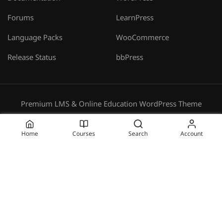
Forums
LearnPress
Language Packs
WooCommerce
Release Status
bbPress
Premium LMS & Online Education WordPress Theme
Privacy
Terms
Sitemap
Purchase
Home
Courses
Search
Account