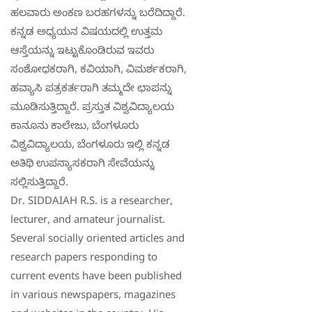
ಹಲವಾರು ಅಂಕಣ ಬರಹಗಳನ್ನು ಬರೆದಿದ್ದಾರೆ.
ಕನ್ನಡ ಅಧ್ಯಯನ ವಿಷಯದಲ್ಲಿ ಉತ್ತಮ
ಆಸ್ತೆಯನ್ನು ಇಟ್ಟುಕೊಂಡಿರುವ ಇವರು
ಸಂಶೋಧಕರಾಗಿ, ಕವಿಯಾಗಿ, ವಿಮರ್ಶಕರಾಗಿ,
ಹವ್ಯಾಸಿ ಪತ್ರಕರ್ತರಾಗಿ ತಮ್ಮದೇ ಛಾಪನ್ನು
ಮೂಡಿಸುತ್ತಿದ್ದಾರೆ. ಪ್ರಸ್ತುತ ವಿಶ್ವವಿದ್ಯಾಲಯ
ಕಾನೂನು ಕಾಲೇಜು, ಬೆಂಗಳೂರು
ವಿಶ್ವವಿದ್ಯಾಲಯ, ಬೆಂಗಳೂರು ಇಲ್ಲಿ ಕನ್ನಡ
ಅತಿಥಿ ಉಪನ್ಯಾಸಕರಾಗಿ ಸೇವೆಯನ್ನು
ಸಲ್ಲಿಸುತ್ತಿದ್ದಾರೆ.
Dr. SIDDAIAH R.S. is a researcher,
lecturer, and amateur journalist.
Several socially oriented articles and
research papers responding to
current events have been published
in various newspapers, magazines