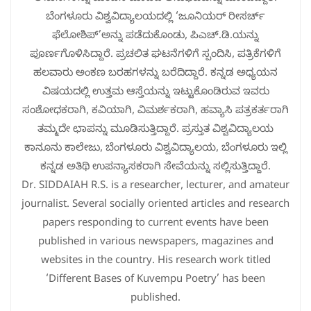
ಬೆಂಗಳೂರು ವಿಶ್ವವಿದ್ಯಾಲಯದಲ್ಲಿ ‘ಜೂನಿಯರ್ ರೀಸರ್ಚ್
ಫೆಲೋಶಿಪ್’ಅನ್ನು ಪಡೆದುಕೊಂಡು, ಪಿಎಚ್.ಡಿ.ಯನ್ನು
ಪೂರ್ಣಗೊಳಿಸಿದ್ದಾರೆ. ಪ್ರಚಲಿತ ಘಟನೆಗಳಿಗೆ ಸ್ಪಂದಿಸಿ, ಪತ್ರಿಕೆಗಳಿಗೆ
ಹಲವಾರು ಅಂಕಣ ಬರಹಗಳನ್ನು ಬರೆದಿದ್ದಾರೆ. ಕನ್ನಡ ಅಧ್ಯಯನ
ವಿಷಯದಲ್ಲಿ ಉತ್ತಮ ಆಸ್ತೆಯನ್ನು ಇಟ್ಟುಕೊಂಡಿರುವ ಇವರು
ಸಂಶೋಧಕರಾಗಿ, ಕವಿಯಾಗಿ, ವಿಮರ್ಶಕರಾಗಿ, ಹವ್ಯಾಸಿ ಪತ್ರಕರ್ತರಾಗಿ
ತಮ್ಮದೇ ಛಾಪನ್ನು ಮೂಡಿಸುತ್ತಿದ್ದಾರೆ. ಪ್ರಸ್ತುತ ವಿಶ್ವವಿದ್ಯಾಲಯ
ಕಾನೂನು ಕಾಲೇಜು, ಬೆಂಗಳೂರು ವಿಶ್ವವಿದ್ಯಾಲಯ, ಬೆಂಗಳೂರು ಇಲ್ಲಿ
ಕನ್ನಡ ಅತಿಥಿ ಉಪನ್ಯಾಸಕರಾಗಿ ಸೇವೆಯನ್ನು ಸಲ್ಲಿಸುತ್ತಿದ್ದಾರೆ.
Dr. SIDDAIAH R.S. is a researcher, lecturer, and amateur
journalist. Several socially oriented articles and research
papers responding to current events have been
published in various newspapers, magazines and
websites in the country. His research work titled
‘Different Bases of Kuvempu Poetry’ has been
published.