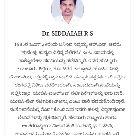
Dr. SIDDAIAH R S
1985ರ ಜೂನ್ 29ರಂದು ಜನಿಸಿದ ಸಿದ್ದಯ್ಯ ಆರ್.ಎಸ್. ಅವರು
‘ಕುವೆಂಪು ಕಾವ್ಯದ ವಿಭಿನ್ನ ನೆಲೆಗಳು’ ಎಂಬ ವಿಷಯದಲ್ಲಿ
ಡಾಕ್ಟೋರೇಟ್ ಪದವಿಯನ್ನು ಪಡೆದಿದ್ದಾರೆ. ಇವರ ಹುಟ್ಟೂರು
ತುಮಕೂರು ಜಿಲ್ಲೆಯ, ಕೊರಟಗೆರೆ ತಾಲ್ಲೂಕಿನ, ಹೊಳವನಹಳ್ಳಿ
ಹೋಬಳಿಯ, ರೆಡ್ಡಿಹಳ್ಳಿ ಗ್ರಾಮವಾಗಿದೆ. ಹವ್ಯಾಸಿ ಪತ್ರಕರ್ತರಾಗಿ ಪತ್ರಿಕಾ
ರಂಗದಲ್ಲಿ ವಿಶೇಷ ವರದಿಗಾರರಾಗಿ, ಸಂಪಾದಕರಾಗಿ ಸೇವೆಯನ್ನು
ಸಲ್ಲಿಸಿದ್ದಾರೆ. ಯುಜಿಸಿ-ಜೆಆರ್‌ಆಫ್ ಸರ್ಟಿಫಿಕೇಟ್‌ಅನ್ನು ಐದು ಬಾರಿ,
ಯುಜಿಸಿ-ನೆಟ್ ಸರ್ಟಿಫಿಕೇಟ್‌ಅನ್ನು ಎಂಟು ಬಾರಿ ಪಡೆದುಕೊಂಡಿದ್ದಾರೆ.
ಸಂಶೋಧನೆಯಲ್ಲಿ ತೊಡಗಿಕೊಂಡಿರುವ ಇವರು ಹಲವು ವಿದ್ವತ್‌ಪೂರ್ಣ
ಲೇಖನಗಳನ್ನು ಪ್ರಕಟಿಸಿದ್ದಾರೆ. ಹಲವಾರು ರಾಷ್ಟ್ರೀಯ ಹಾಗೂ
ಅಂತರರಾಷ್ಟ್ರೀಯ ವಿಚಾರ ಸಂಕಿರಣಗಳಲ್ಲಿ ಭಾಗವಹಿಸಿ,
ಲೇಖನಗಳನ್ನು ಮಂಡನೆ ಮಾಡಿದ ಅನುಭವವನ್ನು ಹೊಂದಿದ್ದಾರೆ.