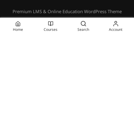
Premium LMS & Online Education WordPress Theme
Privacy
Terms
Sitemap
Purchase
Home
Courses
Search
Account
BECOME AN INSTRUCTOR?
Join thousand of instructors and earn money hassle
free!