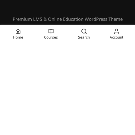
Premium LMS & Online Education WordPress Theme
Privacy
Terms
Sitemap
Purchase
Home
Courses
Search
Account
BECOME AN INSTRUCTOR?
Join thousand of instructors and earn money hassle
free!