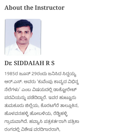
About the Instructor
Dr. SIDDAIAH R S
1985ರ ಜೂನ್ 29ರಂದು ಜನಿಸಿದ ಸಿದ್ದಯ್ಯ
ಆರ್.ಎಸ್. ಅವರು ‘ಕುವೆಂಪು ಕಾವ್ಯದ ವಿಭಿನ್ನ
ನೆಲೆಗಳು’ ಎಂಬ ವಿಷಯದಲ್ಲಿ ಡಾಕ್ಟೋರೇಟ್
ಪದವಿಯನ್ನು ಪಡೆದಿದ್ದಾರೆ. ಇವರ ಹುಟ್ಟೂರು
ತುಮಕೂರು ಜಿಲ್ಲೆಯ, ಕೊರಟಗೆರೆ ತಾಲ್ಲೂಕಿನ,
ಹೊಳವನಹಳ್ಳಿ ಹೋಬಳಿಯ, ರೆಡ್ಡಿಹಳ್ಳಿ
ಗ್ರಾಮವಾಗಿದೆ. ಹವ್ಯಾಸಿ ಪತ್ರಕರ್ತರಾಗಿ ಪತ್ರಿಕಾ
ರಂಗದಲ್ಲಿ ವಿಶೇಷ ವರದಿಗಾರರಾಗಿ,