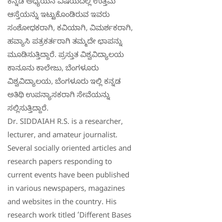
ಕನ್ನಡ ಅಧ್ಯಯನ ವಿಷಯದಲ್ಲಿ ಉತ್ತಮ
ಆಸ್ತೆಯನ್ನು ಇಟ್ಟುಕೊಂಡಿರುವ ಇವರು
ಸಂಶೋಧಕರಾಗಿ, ಕವಿಯಾಗಿ, ವಿಮರ್ಶಕರಾಗಿ,
ಹವ್ಯಾಸಿ ಪತ್ರಕರ್ತರಾಗಿ ತಮ್ಮದೇ ಛಾಪನ್ನು
ಮೂಡಿಸುತ್ತಿದ್ದಾರೆ. ಪ್ರಸ್ತುತ ವಿಶ್ವವಿದ್ಯಾಲಯ
ಕಾನೂನು ಕಾಲೇಜು, ಬೆಂಗಳೂರು
ವಿಶ್ವವಿದ್ಯಾಲಯ, ಬೆಂಗಳೂರು ಇಲ್ಲಿ ಕನ್ನಡ
ಅತಿಥಿ ಉಪನ್ಯಾಸಕರಾಗಿ ಸೇವೆಯನ್ನು
ಸಲ್ಲಿಸುತ್ತಿದ್ದಾರೆ.
Dr. SIDDAIAH R.S. is a researcher,
lecturer, and amateur journalist.
Several socially oriented articles and
research papers responding to
current events have been published
in various newspapers, magazines
and websites in the country. His
research work titled ‘Different Bases